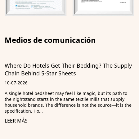
Medios de comunicación
ir Bedding? The Supply
Guía de almohadas ultras
ts
ILD, materiales de relle
29-06-2026
 like magic, but its path to
¿Qué significa realmente "ultra
e textile mills that supply
de adquisiciones rechazó un en
e is not the source—it is the
porque estuvieran defectuosas,
eran lo sufic...
LEER MÁS