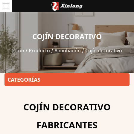
COJÍN DECORATIVO
Inicio
/
Producto
/
Almohadón
/
Cojín decorativo
CATEGORÍAS
COJÍN DECORATIVO
FABRICANTES