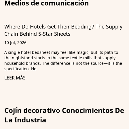
Medios de comunicación
tels Get Their Bedding? The Supply
Guía de almo
d 5-Star Sheets
ILD, materia
29 Jun, 2026
bedsheet may feel like magic, but its path to
¿Qué significa 
tarts in the same textile mills that supply
de adquisicione
s. The difference is not the source—it is the
porque estuvier
...
eran lo sufic...
LEER MÁS
Cojín decorativo Conocimientos De
La Industria