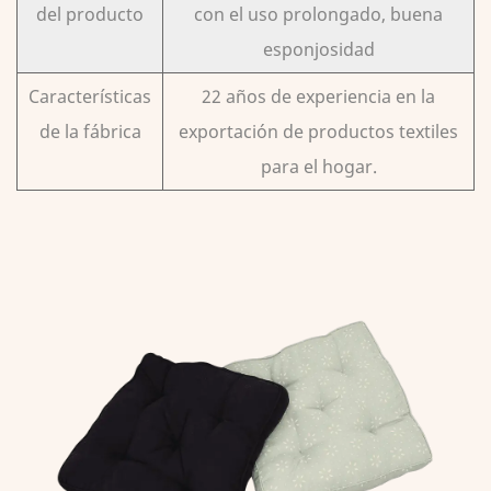
del producto
con el uso prolongado, buena
esponjosidad
Características
22 años de experiencia en la
de la fábrica
exportación de productos textiles
para el hogar.