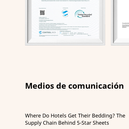
Medios de comunicación
ding? The
Guía de almohadas ultrasuaves:
ets
clasificaciones ILD, materiales de rel