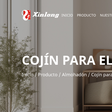
INICIO
PRODUCTO
NUEST
COJÍN PARA E
Inicio
/
Producto
/
Almohadón
/
Cojín par