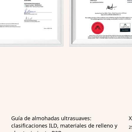
Xinlong Carbon Emission Report 2025
leno y
25 Jun, 2026