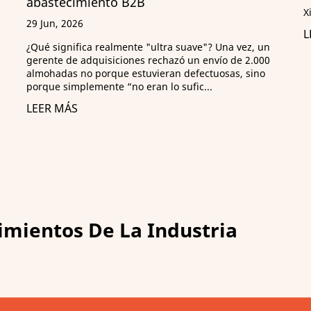
Xinlong Carbon Emission Report 2025
LEER MÁS
z, un
2.000
sino
imientos De La Industria