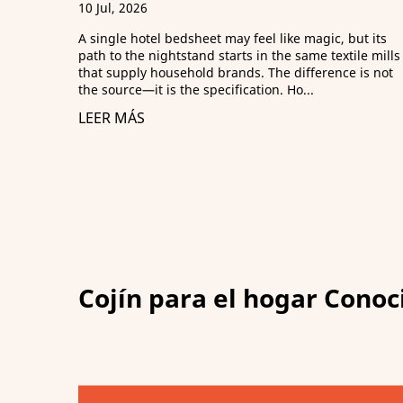
abastecimiento B2B
29 Jun, 2026
gic, but its
 textile mills
¿Qué significa realmente "ultra suave"? Una ve
rence is not
gerente de adquisiciones rechazó un envío de 
almohadas no porque estuvieran defectuosas, 
porque simplemente “no eran lo sufic...
LEER MÁS
Cojín para el hogar Conoc