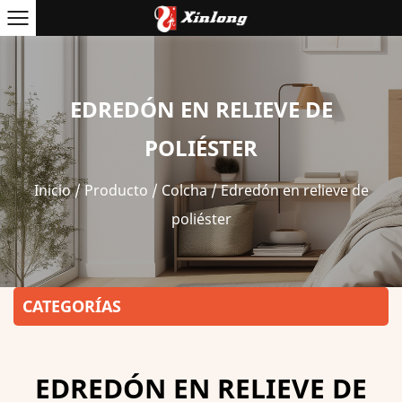
EDREDÓN EN RELIEVE DE
POLIÉSTER
Inicio
/
Producto
/
Colcha
/
Edredón en relieve de
poliéster
CATEGORÍAS
EDREDÓN EN RELIEVE DE