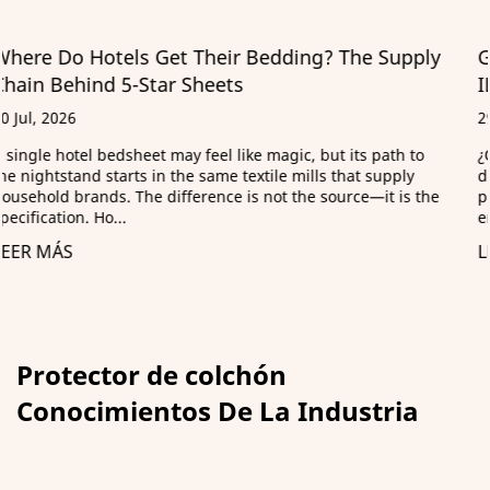
y
Guía de almohadas ultrasuaves: clasificaciones
ILD, materiales de relleno y abastecimiento B2B
29 Jun, 2026
¿Qué significa realmente "ultra suave"? Una vez, un gerente
de adquisiciones rechazó un envío de 2.000 almohadas no
e
porque estuvieran defectuosas, sino porque simplemente “n
eran lo sufic...
LEER MÁS
Protector de colchón
Conocimientos De La Industria