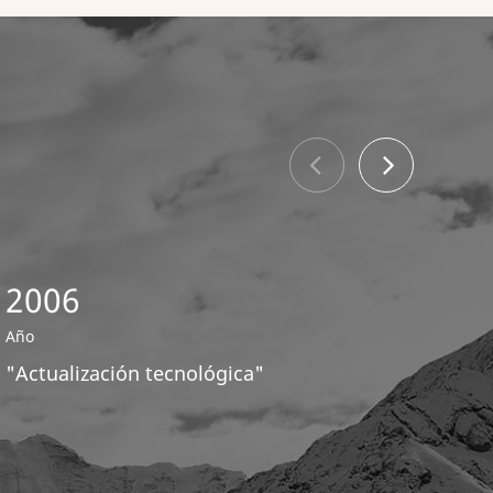
2006
200
Año
Año
"Actualización tecnológica"
"Expans