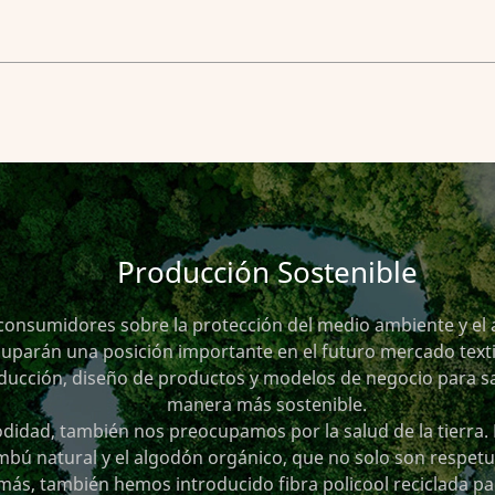
Producción Sostenible
s consumidores sobre la protección del medio ambiente y e
 ocuparán una posición importante en el futuro mercado text
oducción, diseño de productos y modelos de negocio para s
manera más sostenible.
dad, también nos preocupamos por la salud de la tierra. 
mbú natural y el algodón orgánico, que no solo son respet
demás, también hemos introducido fibra policool reciclada pa