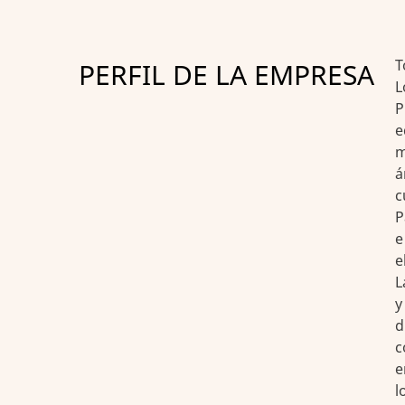
T
PERFIL DE LA EMPRESA
L
P
e
m
á
c
P
e
e
L
y
d
c
e
l