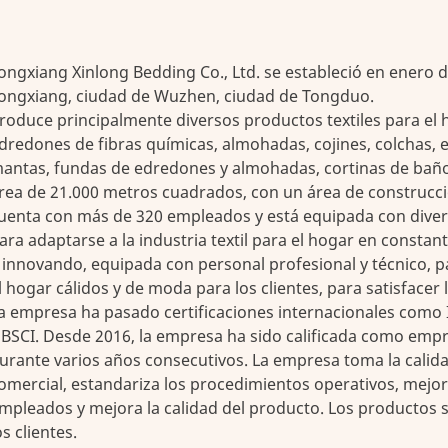
ongxiang Xinlong Bedding Co., Ltd. se estableció en enero d
ongxiang, ciudad de Wuzhen, ciudad de Tongduo.
roduce principalmente diversos productos textiles para el
dredones de fibras químicas, almohadas, cojines, colchas, 
antas, fundas de edredones y almohadas, cortinas de baño,
rea de 21.000 metros cuadrados, con un área de construcc
uenta con más de 320 empleados y está equipada con dive
ara adaptarse a la industria textil para el hogar en const
 innovando, equipada con personal profesional y técnico, p
l hogar cálidos y de moda para los clientes, para satisfacer 
a empresa ha pasado certificaciones internacionales com
 BSCI. Desde 2016, la empresa ha sido calificada como emp
urante varios años consecutivos. La empresa toma la calid
omercial, estandariza los procedimientos operativos, mejor
mpleados y mejora la calidad del producto. Los productos
os clientes.