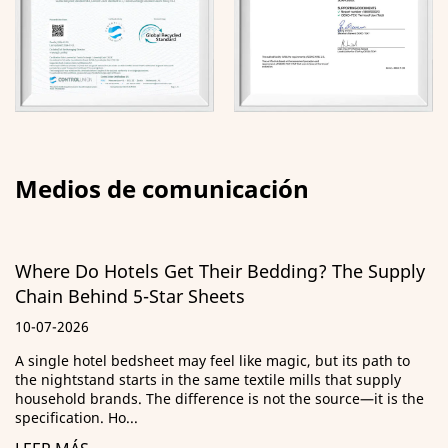
Medios de comunicación
eir Bedding? The Supply
Guía de almohadas ultra
eets
ILD, materiales de rell
29-06-2026
el like magic, but its path to
¿Qué significa realmente "ult
me textile mills that supply
de adquisiciones rechazó un 
nce is not the source—it is the
porque estuvieran defectuosa
eran lo sufic...