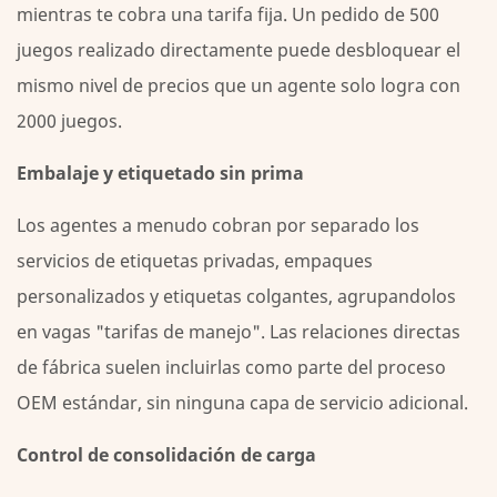
mientras te cobra una tarifa fija. Un pedido de 500
del
juegos realizado directamente puede desbloquear el
precio:
control
mismo nivel de precios que un agente solo logra con
sobre
2000 juegos.
el
producto
Embalaje y etiquetado sin prima
y
Los agentes a menudo cobran por separado los
la
servicios de etiquetas privadas, empaques
calidad
4
personalizados y etiquetas colgantes, agrupandolos
¿Quién
en vagas "tarifas de manejo". Las relaciones directas
se
de fábrica suelen incluirlas como parte del proceso
beneficia
OEM estándar, sin ninguna capa de servicio adicional.
más
del
Control de consolidación de carga
abastecimiento