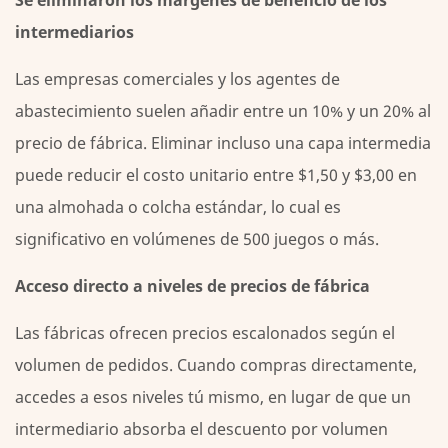
Se eliminaron los márgenes de beneficio de los
y
intermediarios
etiquetado
sin
Las empresas comerciales y los agentes de
prima
abastecimiento suelen añadir entre un 10% y un 20% al
2.4
precio de fábrica. Eliminar incluso una capa intermedia
Control
de
puede reducir el costo unitario entre $1,50 y $3,00 en
consolidación
una almohada o colcha estándar, lo cual es
de
significativo en volúmenes de 500 juegos o más.
carga
3
Acceso directo a niveles de precios de fábrica
Lo
que
Las fábricas ofrecen precios escalonados según el
se
volumen de pedidos. Cuando compras directamente,
gana
accedes a esos niveles tú mismo, en lugar de que un
más
intermediario absorba el descuento por volumen
allá