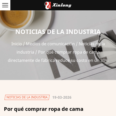
NOTICIAS DE LA INDUSTRIA
Inicio
/
Medios de comunicación
/
Noticias de la
industria
/
Por qué comprar ropa de cama
directamente de fábrica reduce su costo en un 30%
19-03-2026
NOTICIAS DE LA INDUSTRIA
Por qué comprar ropa de cama