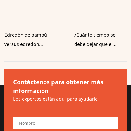
Edredón de bambú
¿Cuánto tiempo se
versus edredón
debe dejar que el
sintético: diferencias
colchón de espuma
reales que debes
viscoelástica se
conocer antes de
expanda?
Contáctenos para obtener más
realizar el pedido
información
Los expertos están aquí para ayudarle