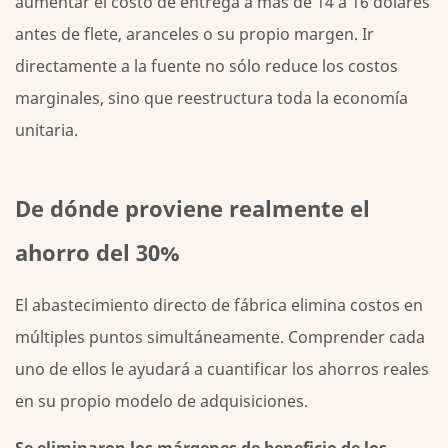
aumentar el costo de entrega a más de 14 a 16 dólares
de
antes de flete, aranceles o su propio margen. Ir
beneficio
directamente a la fuente no sólo reduce los costos
de
marginales, sino que reestructura toda la economía
los
unitaria.
intermediarios
2.2
Acceso
De dónde proviene realmente el
directo
a
ahorro del 30%
niveles
de
El abastecimiento directo de fábrica elimina costos en
precios
múltiples puntos simultáneamente. Comprender cada
de
uno de ellos le ayudará a cuantificar los ahorros reales
fábrica
en su propio modelo de adquisiciones.
2.3
Embalaje