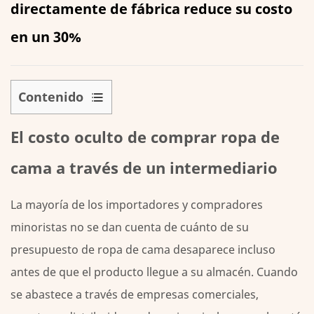
directamente de fábrica reduce su costo
en un 30%
Contenido
1
El costo oculto de comprar ropa de
El
costo
cama a través de un intermediario
oculto
de
La mayoría de los importadores y compradores
comprar
minoristas no se dan cuenta de cuánto de su
ropa
de
presupuesto de ropa de cama desaparece incluso
cama
antes de que el producto llegue a su almacén. Cuando
a
se abastece a través de empresas comerciales,
través