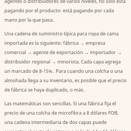
agentes o distribuidores de varios niveles, no solo está
de
pagando por el producto: está pagando por cada
un
intermediario
mano por la que pasa.
2
Una cadena de suministro típica para ropa de cama
De
importada es la siguiente: fábrica → empresa
dónde
proviene
comercial → agente de exportación → importador →
realmente
distribuidor regional → minorista. Cada capa agrega
el
un marcado de
8-15%
. Para cuando una colcha o una
ahorro
almohada llega a su inventario, es posible que el precio
del
de fábrica se haya duplicado, o más.
30%
2.1
Las matemáticas son sencillas. Si una fábrica fija el
Se
precio de una colcha de microfibra a 8 dólares FOB,
eliminaron
una cadena intermediaria de dos capas puede
los
márgenes