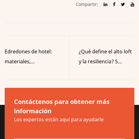
Compartir:
Edredones de hotel:
¿Qué define el alto loft
materiales,
y la resiliencia? 5
certificaciones y guía
formas de evaluar el
de compra en fábrica
relleno de almohada de
poliéster
Contáctenos para obtener más
información
Los expertos están aquí para ayudarle