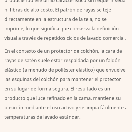
produciendo ese brillo característico sin requerir seda
eligen
ni fibras de alto costo. El patrón de rayas se teje
Satin
Stripe
directamente en la estructura de la tela, no se
5
imprime, lo que significa que conserva la definición
Protector
visual a través de repetidos ciclos de lavado comercial.
de
colchón
En el contexto de un protector de colchón, la cara de
a
rayas de satén suele estar respaldada por un faldón
rayas
elástico (a menudo de poliéster elástico) que envuelve
satinadas
las esquinas del colchón para mantener el protector
de
en su lugar de forma segura. El resultado es un
Xinlong:
especificaciones
producto que luce refinado en la cama, mantiene su
y
posición mediante el uso activo y se limpia fácilmente a
personalización
temperaturas de lavado estándar.
6
Cuidando