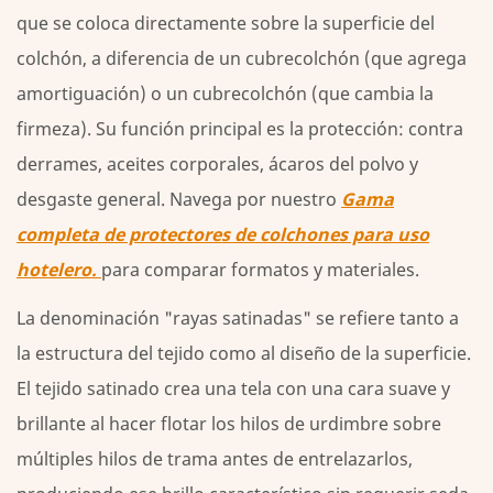
que se coloca directamente sobre la superficie del
colchón
que
colchón, a diferencia de un cubrecolchón (que agrega
importa:
amortiguación) o un cubrecolchón (que cambia la
higiene,
firmeza). Su función principal es la protección: contra
alérgenos
derrames, aceites corporales, ácaros del polvo y
y
desgaste general. Navega por nuestro
Gama
longevidad
completa de protectores de colchones para uso
4
Por
hotelero.
para comparar formatos y materiales.
qué
La denominación "rayas satinadas" se refiere tanto a
los
la estructura del tejido como al diseño de la superficie.
compradores
de
El tejido satinado crea una tela con una cara suave y
hoteles
brillante al hacer flotar los hilos de urdimbre sobre
y
múltiples hilos de trama antes de entrelazarlos,
hostelería