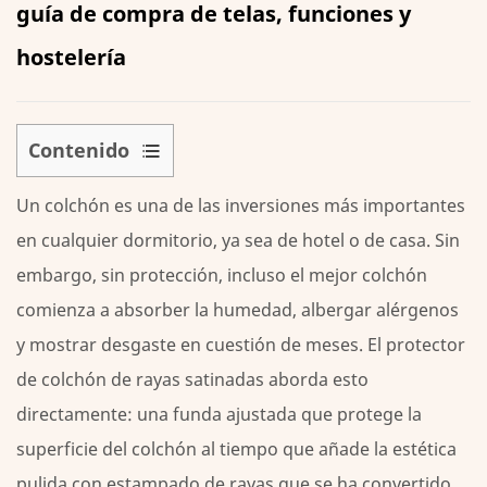
guía de compra de telas, funciones y
hostelería
Contenido
1
Un colchón es una de las inversiones más importantes
¿Qué
es
en cualquier dormitorio, ya sea de hotel o de casa. Sin
un
embargo, sin protección, incluso el mejor colchón
protector
comienza a absorber la humedad, albergar alérgenos
de
y mostrar desgaste en cuestión de meses. El protector
colchón
de colchón de rayas satinadas aborda esto
a
rayas
directamente: una funda ajustada que protege la
de
superficie del colchón al tiempo que añade la estética
satén?
pulida con estampado de rayas que se ha convertido