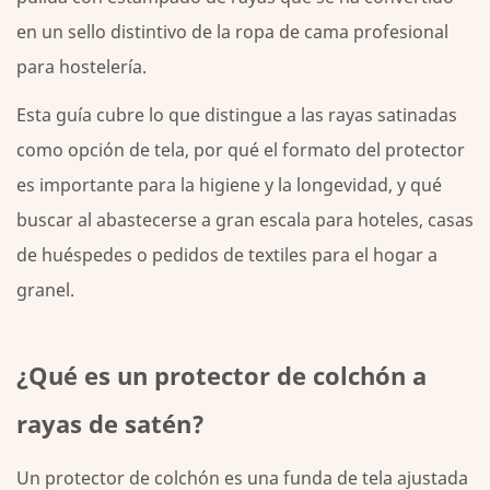
2
en un sello distintivo de la ropa de cama profesional
El
para hostelería.
caso
de
Esta guía cubre lo que distingue a las rayas satinadas
Satin
como opción de tela, por qué el formato del protector
Stripe:
es importante para la higiene y la longevidad, y qué
tela
buscar al abastecerse a gran escala para hoteles, casas
que
funciona
de huéspedes o pedidos de textiles para el hogar a
tan
granel.
bien
como
parece
¿Qué es un protector de colchón a
3
rayas de satén?
La
protección
Un protector de colchón es una funda de tela ajustada
del